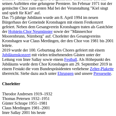
seinen Auftritten eine gelungene Premiere. Im Februar 1971 trat der
gemischte Chor zum ersten Mal bei der Veranstaltung "Kiel singt
und spielt für Kiel" auf.
Das 75-jährige Jubiläum wurde am 8. April 1994 im neuen
Bürgerhaus der Gemeinde Kronshagen mit einem Festkonzert
gefeiert. Neben dem Gesangverein Kronshagen traten als Gastchöre
der
Holstein-Chor Neumünster
sowie der "Männerchor
Moorenbrunn, Nürnberg"
auf. Chorleiter des Gesangvereins
Kronshagen war Claus Merdingen, der den Chor von 1981 bis 2001
leitete.
2019 wurde der 100. Geburtstag des Chores gefeiert mit einem
Jubiläumskonzert
mit vielen teilnehmenden Gästen unter der
Leitung von Imre Sallay sowie einem
Festball
. Als Höhepunkt des
Jubiläums wurde dem Chor Kronshagen am 29. September 2019 in
einem Festakt die vom Bundespräsidenten verliehene
Zelter-Plakette
überreicht. Siehe dazu auch unter
Ehrungen
und unsere
Presseseite
.
Chorleiter
Theodor Andresen 1919–1932
Thomas Petersen 1932–1951
Günter Schrape 1951–1981
Claus Merdingen 1981–2001
Imre Sallay 2001 bis heute