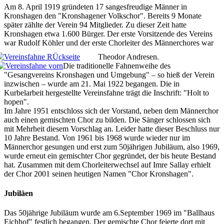
Am 8. April 1919 gründeten 17 sangesfreudige Männer in
Kronshagen den "Kronshagener Volkschor". Bereits 9 Monate
später zählte der Verein 94 Mitglieder. Zu dieser Zeit hatte
Kronshagen etwa 1.600 Bürger. Der erste Vorsitzende des Vereins
war Rudolf Köhler und der erste Chorleiter des Männerchores war
Theodor Andresen.
Die traditionelle Fahnenweihe des
"Gesangvereins Kronshagen und Umgebung" – so hieß der Verein
inzwischen – wurde am 21. Mai 1922 begangen. Die in
Kurbelarbeit hergestellte Vereinsfahne trägt die Inschrift: "Holt to
hopen".
Im Jahre 1951 entschloss sich der Vorstand, neben dem Männerchor
auch einen gemischten Chor zu bilden. Die Sänger schlossen sich
mit Mehrheit diesem Vorschlag an. Leider hatte dieser Beschluss nur
10 Jahre Bestand. Von 1961 bis 1968 wurde wieder nur im
Männerchor gesungen und erst zum 50jährigen Jubiläum, also 1969,
wurde erneut ein gemischter Chor gegründet, der bis heute Bestand
hat. Zusammen mit dem Chorleiterwechsel auf Imre Sallay erhielt
der Chor 2001 seinen heutigen Namen "Chor Kronshagen".
Jubiläen
Das 50jährige Jubiläum wurde am 6.September 1969 im "Ballhaus
Eichhof" festlich begangen. Der gemischte Chor feierte dort mit