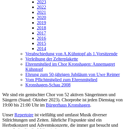
2023
2022
2021
2020
2019
2018
2017
2016
2015
2014
Verabschiedung von A.Kühntopf als 1.Vorsitzende
Verleihung der Zelterplakette
Ehrenmitglied im Chor Kronshagen: Annemagret
Kühntopf
Ehrung zum 50-jährigen Jubiläum von Uwe Reimer
Vom Pflichtmitglied zum Ehrenmitglied
Kronshagen-Schau 2008
Wir sind ein gemischter Chor von 52 aktiven Sängerinnen und
Sängern (Stand: Oktober 2023). Chorprobe ist jeden Dienstag von
19:00 bis 21:00 Uhr im
Bürgerhaus Kronshagen
.
Unser
Repertoire
ist vielfältig und umfasst Musik diverser
Stilrichtungen und Zeiten. Jährliche Fixpunkte sind ein
Herbstkonzert und Adventskonzerte, die immer gut besucht und