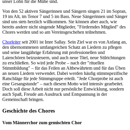
unser Lohn für die Mühe sind.
Von den 52 aktiven Sängerinnen und Sängern singen 21 im Sopran,
19 im Alt, im Tenor 7 und 5 im Bass. Neue Sängerinnen und Sänger
sind uns stets herzlich willkommen. Sie können aber auch, wie
bereits andere nicht singende Mitglieder, "Förderndes Mitglied" des
Chores werden und so am Vereinsgeschehen teilnehmen.
Chorleiter
seit 2001 ist Imre Sallay. Sein Ziel war es von Anfang an,
den übernommenen umfangreichen Schatz an Liedern zu pflegen
und seine langjährige Erfahrung mit professionellen und
Laienchören beizusteuern, und auch neue Titel, neue Stilrichtungen
zu erschließen. So wird jede Probe – nach der "rituellen
Stimmbildung" – für das Feilen an Altbewährtem und für das Üben
an neuen Liedern verwendet. Dabei werden häufig stimmspezifische
Ratschläge für jede Stimmgruppe erteilt. "Jede Chorprobe ist auch
eine Gesangstunde" – nach diesem Motto wird intensiv gearbeitet.
Doch soll diese Arbeit nicht nur persönliche Entwicklung, sondern
auch Spaß, Freude am Ausdruck und Entspannung in der
Gemeinschaft bringen.
Geschichte des Chores
Vom Männerchor zum gemischten Chor