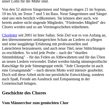
unser Lohn für die Mühe sind.
Von den 52 aktiven Sängerinnen und Sängern singen 21 im Sopran,
19 im Alt, im Tenor 7 und 5 im Bass. Neue Sängerinnen und Sänger
sind uns stets herzlich willkommen. Sie können aber auch, wie
bereits andere nicht singende Mitglieder, "Förderndes Mitglied" des
Chores werden und so am Vereinsgeschehen teilnehmen.
Chorleiter
seit 2001 ist Imre Sallay. Sein Ziel war es von Anfang an,
den übernommenen umfangreichen Schatz an Liedern zu pflegen
und seine langjährige Erfahrung mit professionellen und
Laienchören beizusteuern, und auch neue Titel, neue Stilrichtungen
zu erschließen. So wird jede Probe – nach der "rituellen
Stimmbildung" – für das Feilen an Altbewährtem und für das Üben
an neuen Liedern verwendet. Dabei werden häufig stimmspezifische
Ratschläge für jede Stimmgruppe erteilt. "Jede Chorprobe ist auch
eine Gesangstunde" – nach diesem Motto wird intensiv gearbeitet.
Doch soll diese Arbeit nicht nur persönliche Entwicklung, sondern
auch Spaß, Freude am Ausdruck und Entspannung in der
Gemeinschaft bringen.
Geschichte des Chores
Vom Männerchor zum gemischten Chor