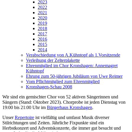
2023
2022
2021
2020
2019
2018
2017
2016
2015
2014
Verabschiedung von A.Kühntopf als 1.Vorsitzende
Verleihung der Zelterplakette
Ehrenmitglied im Chor Kronshagen: Annemagret
Kühntopf
Ehrung zum 50-jährigen Jubiläum von Uwe Reimer
Vom Pflichtmitglied zum Ehrenmitglied
Kronshagen-Schau 2008
Wir sind ein gemischter Chor von 52 aktiven Sängerinnen und
Sängern (Stand: Oktober 2023). Chorprobe ist jeden Dienstag von
19:00 bis 21:00 Uhr im
Bürgerhaus Kronshagen
.
Unser
Repertoire
ist vielfältig und umfasst Musik diverser
Stilrichtungen und Zeiten. Jährliche Fixpunkte sind ein
Herbstkonzert und Adventskonzerte, die immer gut besucht und