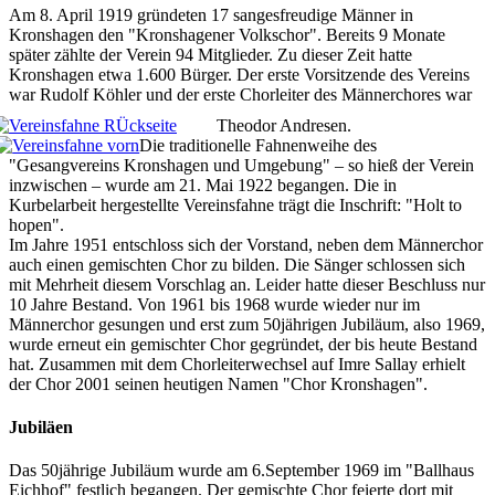
Am 8. April 1919 gründeten 17 sangesfreudige Männer in
Kronshagen den "Kronshagener Volkschor". Bereits 9 Monate
später zählte der Verein 94 Mitglieder. Zu dieser Zeit hatte
Kronshagen etwa 1.600 Bürger. Der erste Vorsitzende des Vereins
war Rudolf Köhler und der erste Chorleiter des Männerchores war
Theodor Andresen.
Die traditionelle Fahnenweihe des
"Gesangvereins Kronshagen und Umgebung" – so hieß der Verein
inzwischen – wurde am 21. Mai 1922 begangen. Die in
Kurbelarbeit hergestellte Vereinsfahne trägt die Inschrift: "Holt to
hopen".
Im Jahre 1951 entschloss sich der Vorstand, neben dem Männerchor
auch einen gemischten Chor zu bilden. Die Sänger schlossen sich
mit Mehrheit diesem Vorschlag an. Leider hatte dieser Beschluss nur
10 Jahre Bestand. Von 1961 bis 1968 wurde wieder nur im
Männerchor gesungen und erst zum 50jährigen Jubiläum, also 1969,
wurde erneut ein gemischter Chor gegründet, der bis heute Bestand
hat. Zusammen mit dem Chorleiterwechsel auf Imre Sallay erhielt
der Chor 2001 seinen heutigen Namen "Chor Kronshagen".
Jubiläen
Das 50jährige Jubiläum wurde am 6.September 1969 im "Ballhaus
Eichhof" festlich begangen. Der gemischte Chor feierte dort mit