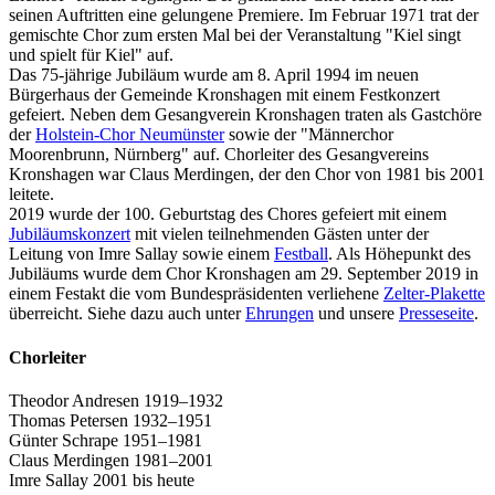
seinen Auftritten eine gelungene Premiere. Im Februar 1971 trat der
gemischte Chor zum ersten Mal bei der Veranstaltung "Kiel singt
und spielt für Kiel" auf.
Das 75-jährige Jubiläum wurde am 8. April 1994 im neuen
Bürgerhaus der Gemeinde Kronshagen mit einem Festkonzert
gefeiert. Neben dem Gesangverein Kronshagen traten als Gastchöre
der
Holstein-Chor Neumünster
sowie der "Männerchor
Moorenbrunn, Nürnberg"
auf. Chorleiter des Gesangvereins
Kronshagen war Claus Merdingen, der den Chor von 1981 bis 2001
leitete.
2019 wurde der 100. Geburtstag des Chores gefeiert mit einem
Jubiläumskonzert
mit vielen teilnehmenden Gästen unter der
Leitung von Imre Sallay sowie einem
Festball
. Als Höhepunkt des
Jubiläums wurde dem Chor Kronshagen am 29. September 2019 in
einem Festakt die vom Bundespräsidenten verliehene
Zelter-Plakette
überreicht. Siehe dazu auch unter
Ehrungen
und unsere
Presseseite
.
Chorleiter
Theodor Andresen 1919–1932
Thomas Petersen 1932–1951
Günter Schrape 1951–1981
Claus Merdingen 1981–2001
Imre Sallay 2001 bis heute