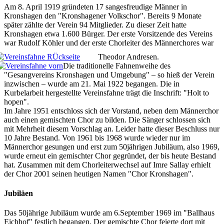
Am 8. April 1919 gründeten 17 sangesfreudige Männer in
Kronshagen den "Kronshagener Volkschor". Bereits 9 Monate
später zählte der Verein 94 Mitglieder. Zu dieser Zeit hatte
Kronshagen etwa 1.600 Bürger. Der erste Vorsitzende des Vereins
war Rudolf Köhler und der erste Chorleiter des Männerchores war
Theodor Andresen.
Die traditionelle Fahnenweihe des
"Gesangvereins Kronshagen und Umgebung" – so hieß der Verein
inzwischen – wurde am 21. Mai 1922 begangen. Die in
Kurbelarbeit hergestellte Vereinsfahne trägt die Inschrift: "Holt to
hopen".
Im Jahre 1951 entschloss sich der Vorstand, neben dem Männerchor
auch einen gemischten Chor zu bilden. Die Sänger schlossen sich
mit Mehrheit diesem Vorschlag an. Leider hatte dieser Beschluss nur
10 Jahre Bestand. Von 1961 bis 1968 wurde wieder nur im
Männerchor gesungen und erst zum 50jährigen Jubiläum, also 1969,
wurde erneut ein gemischter Chor gegründet, der bis heute Bestand
hat. Zusammen mit dem Chorleiterwechsel auf Imre Sallay erhielt
der Chor 2001 seinen heutigen Namen "Chor Kronshagen".
Jubiläen
Das 50jährige Jubiläum wurde am 6.September 1969 im "Ballhaus
Eichhof" festlich begangen. Der gemischte Chor feierte dort mit