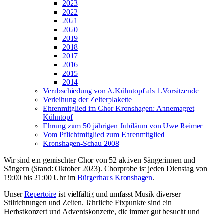
2023
2022
2021
2020
2019
2018
2017
2016
2015
2014
Verabschiedung von A.Kühntopf als 1.Vorsitzende
Verleihung der Zelterplakette
Ehrenmitglied im Chor Kronshagen: Annemagret
Kühntopf
Ehrung zum 50-jährigen Jubiläum von Uwe Reimer
Vom Pflichtmitglied zum Ehrenmitglied
Kronshagen-Schau 2008
Wir sind ein gemischter Chor von 52 aktiven Sängerinnen und
Sängern (Stand: Oktober 2023). Chorprobe ist jeden Dienstag von
19:00 bis 21:00 Uhr im
Bürgerhaus Kronshagen
.
Unser
Repertoire
ist vielfältig und umfasst Musik diverser
Stilrichtungen und Zeiten. Jährliche Fixpunkte sind ein
Herbstkonzert und Adventskonzerte, die immer gut besucht und