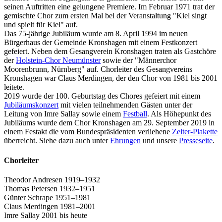
seinen Auftritten eine gelungene Premiere. Im Februar 1971 trat der
gemischte Chor zum ersten Mal bei der Veranstaltung "Kiel singt
und spielt für Kiel" auf.
Das 75-jährige Jubiläum wurde am 8. April 1994 im neuen
Bürgerhaus der Gemeinde Kronshagen mit einem Festkonzert
gefeiert. Neben dem Gesangverein Kronshagen traten als Gastchöre
der
Holstein-Chor Neumünster
sowie der "Männerchor
Moorenbrunn, Nürnberg"
auf. Chorleiter des Gesangvereins
Kronshagen war Claus Merdingen, der den Chor von 1981 bis 2001
leitete.
2019 wurde der 100. Geburtstag des Chores gefeiert mit einem
Jubiläumskonzert
mit vielen teilnehmenden Gästen unter der
Leitung von Imre Sallay sowie einem
Festball
. Als Höhepunkt des
Jubiläums wurde dem Chor Kronshagen am 29. September 2019 in
einem Festakt die vom Bundespräsidenten verliehene
Zelter-Plakette
überreicht. Siehe dazu auch unter
Ehrungen
und unsere
Presseseite
.
Chorleiter
Theodor Andresen 1919–1932
Thomas Petersen 1932–1951
Günter Schrape 1951–1981
Claus Merdingen 1981–2001
Imre Sallay 2001 bis heute