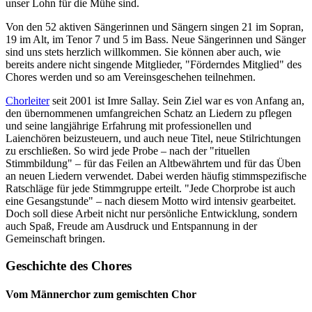
unser Lohn für die Mühe sind.
Von den 52 aktiven Sängerinnen und Sängern singen 21 im Sopran,
19 im Alt, im Tenor 7 und 5 im Bass. Neue Sängerinnen und Sänger
sind uns stets herzlich willkommen. Sie können aber auch, wie
bereits andere nicht singende Mitglieder, "Förderndes Mitglied" des
Chores werden und so am Vereinsgeschehen teilnehmen.
Chorleiter
seit 2001 ist Imre Sallay. Sein Ziel war es von Anfang an,
den übernommenen umfangreichen Schatz an Liedern zu pflegen
und seine langjährige Erfahrung mit professionellen und
Laienchören beizusteuern, und auch neue Titel, neue Stilrichtungen
zu erschließen. So wird jede Probe – nach der "rituellen
Stimmbildung" – für das Feilen an Altbewährtem und für das Üben
an neuen Liedern verwendet. Dabei werden häufig stimmspezifische
Ratschläge für jede Stimmgruppe erteilt. "Jede Chorprobe ist auch
eine Gesangstunde" – nach diesem Motto wird intensiv gearbeitet.
Doch soll diese Arbeit nicht nur persönliche Entwicklung, sondern
auch Spaß, Freude am Ausdruck und Entspannung in der
Gemeinschaft bringen.
Geschichte des Chores
Vom Männerchor zum gemischten Chor