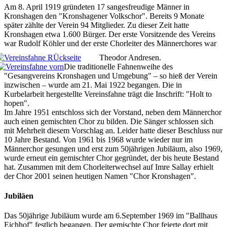
Am 8. April 1919 gründeten 17 sangesfreudige Männer in
Kronshagen den "Kronshagener Volkschor". Bereits 9 Monate
später zählte der Verein 94 Mitglieder. Zu dieser Zeit hatte
Kronshagen etwa 1.600 Bürger. Der erste Vorsitzende des Vereins
war Rudolf Köhler und der erste Chorleiter des Männerchores war
Theodor Andresen.
Die traditionelle Fahnenweihe des
"Gesangvereins Kronshagen und Umgebung" – so hieß der Verein
inzwischen – wurde am 21. Mai 1922 begangen. Die in
Kurbelarbeit hergestellte Vereinsfahne trägt die Inschrift: "Holt to
hopen".
Im Jahre 1951 entschloss sich der Vorstand, neben dem Männerchor
auch einen gemischten Chor zu bilden. Die Sänger schlossen sich
mit Mehrheit diesem Vorschlag an. Leider hatte dieser Beschluss nur
10 Jahre Bestand. Von 1961 bis 1968 wurde wieder nur im
Männerchor gesungen und erst zum 50jährigen Jubiläum, also 1969,
wurde erneut ein gemischter Chor gegründet, der bis heute Bestand
hat. Zusammen mit dem Chorleiterwechsel auf Imre Sallay erhielt
der Chor 2001 seinen heutigen Namen "Chor Kronshagen".
Jubiläen
Das 50jährige Jubiläum wurde am 6.September 1969 im "Ballhaus
Eichhof" festlich begangen. Der gemischte Chor feierte dort mit