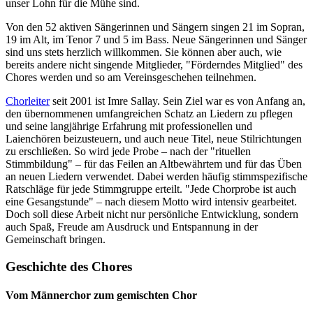
unser Lohn für die Mühe sind.
Von den 52 aktiven Sängerinnen und Sängern singen 21 im Sopran,
19 im Alt, im Tenor 7 und 5 im Bass. Neue Sängerinnen und Sänger
sind uns stets herzlich willkommen. Sie können aber auch, wie
bereits andere nicht singende Mitglieder, "Förderndes Mitglied" des
Chores werden und so am Vereinsgeschehen teilnehmen.
Chorleiter
seit 2001 ist Imre Sallay. Sein Ziel war es von Anfang an,
den übernommenen umfangreichen Schatz an Liedern zu pflegen
und seine langjährige Erfahrung mit professionellen und
Laienchören beizusteuern, und auch neue Titel, neue Stilrichtungen
zu erschließen. So wird jede Probe – nach der "rituellen
Stimmbildung" – für das Feilen an Altbewährtem und für das Üben
an neuen Liedern verwendet. Dabei werden häufig stimmspezifische
Ratschläge für jede Stimmgruppe erteilt. "Jede Chorprobe ist auch
eine Gesangstunde" – nach diesem Motto wird intensiv gearbeitet.
Doch soll diese Arbeit nicht nur persönliche Entwicklung, sondern
auch Spaß, Freude am Ausdruck und Entspannung in der
Gemeinschaft bringen.
Geschichte des Chores
Vom Männerchor zum gemischten Chor