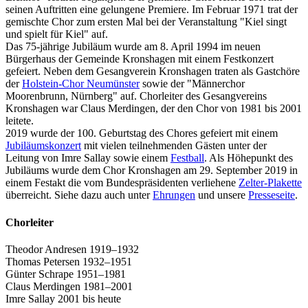
seinen Auftritten eine gelungene Premiere. Im Februar 1971 trat der
gemischte Chor zum ersten Mal bei der Veranstaltung "Kiel singt
und spielt für Kiel" auf.
Das 75-jährige Jubiläum wurde am 8. April 1994 im neuen
Bürgerhaus der Gemeinde Kronshagen mit einem Festkonzert
gefeiert. Neben dem Gesangverein Kronshagen traten als Gastchöre
der
Holstein-Chor Neumünster
sowie der "Männerchor
Moorenbrunn, Nürnberg"
auf. Chorleiter des Gesangvereins
Kronshagen war Claus Merdingen, der den Chor von 1981 bis 2001
leitete.
2019 wurde der 100. Geburtstag des Chores gefeiert mit einem
Jubiläumskonzert
mit vielen teilnehmenden Gästen unter der
Leitung von Imre Sallay sowie einem
Festball
. Als Höhepunkt des
Jubiläums wurde dem Chor Kronshagen am 29. September 2019 in
einem Festakt die vom Bundespräsidenten verliehene
Zelter-Plakette
überreicht. Siehe dazu auch unter
Ehrungen
und unsere
Presseseite
.
Chorleiter
Theodor Andresen 1919–1932
Thomas Petersen 1932–1951
Günter Schrape 1951–1981
Claus Merdingen 1981–2001
Imre Sallay 2001 bis heute