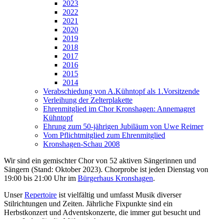
2023
2022
2021
2020
2019
2018
2017
2016
2015
2014
Verabschiedung von A.Kühntopf als 1.Vorsitzende
Verleihung der Zelterplakette
Ehrenmitglied im Chor Kronshagen: Annemagret
Kühntopf
Ehrung zum 50-jährigen Jubiläum von Uwe Reimer
Vom Pflichtmitglied zum Ehrenmitglied
Kronshagen-Schau 2008
Wir sind ein gemischter Chor von 52 aktiven Sängerinnen und
Sängern (Stand: Oktober 2023). Chorprobe ist jeden Dienstag von
19:00 bis 21:00 Uhr im
Bürgerhaus Kronshagen
.
Unser
Repertoire
ist vielfältig und umfasst Musik diverser
Stilrichtungen und Zeiten. Jährliche Fixpunkte sind ein
Herbstkonzert und Adventskonzerte, die immer gut besucht und