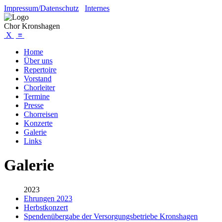
Impressum/Datenschutz
Internes
Chor Kronshagen
X
≡
Home
Über uns
Repertoire
Vorstand
Chorleiter
Termine
Presse
Chorreisen
Konzerte
Galerie
Links
Galerie
2023
Ehrungen 2023
Herbstkonzert
Spendenübergabe der Versorgungsbetriebe Kronshagen