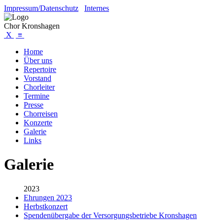
Impressum/Datenschutz
Internes
Chor Kronshagen
X
≡
Home
Über uns
Repertoire
Vorstand
Chorleiter
Termine
Presse
Chorreisen
Konzerte
Galerie
Links
Galerie
2023
Ehrungen 2023
Herbstkonzert
Spendenübergabe der Versorgungsbetriebe Kronshagen