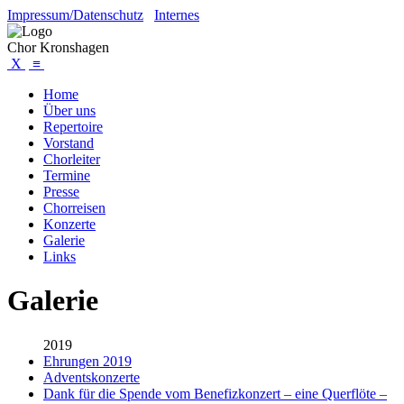
Impressum/Datenschutz
Internes
Chor Kronshagen
X
≡
Home
Über uns
Repertoire
Vorstand
Chorleiter
Termine
Presse
Chorreisen
Konzerte
Galerie
Links
Galerie
2019
Ehrungen 2019
Adventskonzerte
Dank für die Spende vom Benefizkonzert – eine Querflöte –