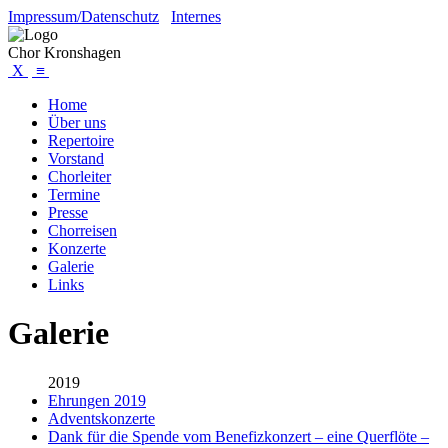
Impressum/Datenschutz
Internes
Chor Kronshagen
X
≡
Home
Über uns
Repertoire
Vorstand
Chorleiter
Termine
Presse
Chorreisen
Konzerte
Galerie
Links
Galerie
2019
Ehrungen 2019
Adventskonzerte
Dank für die Spende vom Benefizkonzert – eine Querflöte –