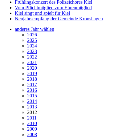
Frühlingskonzert des Polizeichores Kiel
Vom Pflichtmitglied zum Ehrenmitglied
Kiel singt und spielt für Kiel
Neujahrsempfang der Gemeinde Kronshagen
anderes Jahr wählen
2026
2025
2024
2023
2022
2021
2020
2019
2018
2017
2016
2015
2014
2013
2012
2011
2010
2009
2008