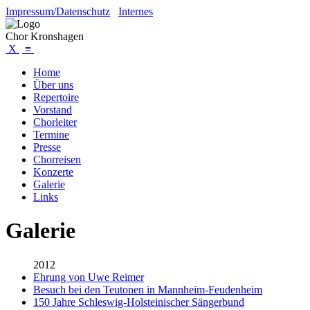
Impressum/Datenschutz
Internes
Chor Kronshagen
X
≡
Home
Über uns
Repertoire
Vorstand
Chorleiter
Termine
Presse
Chorreisen
Konzerte
Galerie
Links
Galerie
2012
Ehrung von Uwe Reimer
Besuch bei den Teutonen in Mannheim-Feudenheim
150 Jahre Schleswig-Holsteinischer Sängerbund